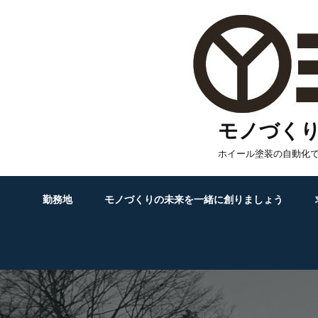
Skip
to
content
モノづく
ホイール塗装の自動化
勤務地
モノづくりの未来を一緒に創りましょう